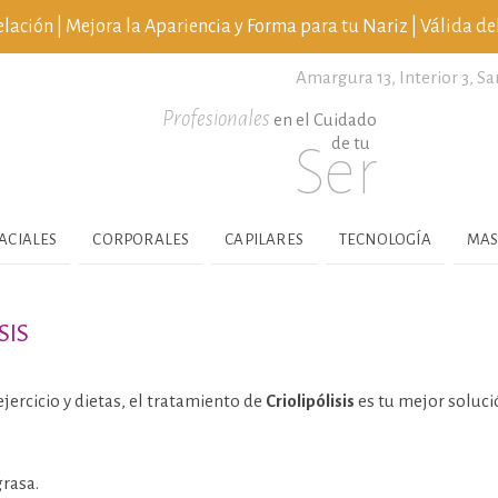
ción | Mejora la Apariencia y Forma para tu Nariz | Válida del
Amargura 13, Interior 3,
Sa
Profesionales
en el Cuidado
de tu
Ser
ACIALES
CORPORALES
CAPILARES
TECNOLOGÍA
MAS
SIS
ejercicio y dietas, el tratamiento de
Criolipólisis
es tu mejor soluci
rasa.