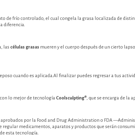
to de frío controlado, el cual congela la grasa localizada de disti
la diferencia.
, las
células grasas
mueren y el cuerpo después de un cierto lapso
reposo cuando es aplicada.Al finalizar puedes regresar a tus activi
 con lo mejor de tecnología
Coolsculpting
®, que se encarga de la ap
os aprobados por la Food and Drug Administration o FDA —Admini
de regular medicamentos, aparatos y productos que serán consum
de esta tecnología.