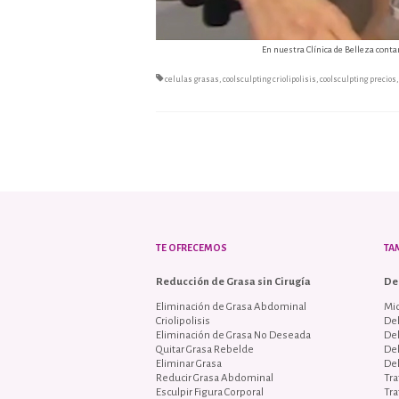
En nuestra Clínica de Belleza contam
celulas grasas
,
coolsculpting criolipolisis
,
coolsculpting precios
TE OFRECEMOS
TA
Reducción de Grasa sin Cirugía
De
Eliminación de Grasa Abdominal
Mi
Criolipolisis
Del
Eliminación de Grasa No Deseada
De
Quitar Grasa Rebelde
De
Eliminar Grasa
De
Reducir Grasa Abdominal
Tra
Esculpir Figura Corporal
Tra