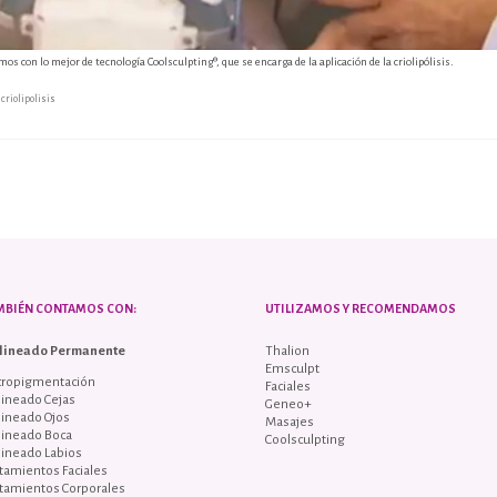
os con lo mejor de tecnología Coolsculpting®, que se encarga de la aplicación de la criolipólisis.
,
criolipolisis
MBIÉN CONTAMOS CON:
UTILIZAMOS Y RECOMENDAMOS
lineado Permanente
Thalion
Emsculpt
cropigmentación
Faciales
ineado Cejas
Geneo+
lineado Ojos
Masajes
lineado Boca
Coolsculpting
lineado Labios
tamientos Faciales
tamientos Corporales