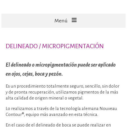
Menú
FACIALES
DELINEADO / MICROPIGMENTACIÓN
CORPORALES
CAPILARES
El delineado o micropigmentación puede ser aplicado
TECNOLOGÍA
en ojos, cejas, boca y pezón.
MASAJES
Es un procedimiento totalmente seguro, sencillo, sin dolor
y de pronta recuperación, utilizamos pigmentos de la más
alta calidad de origen mineral o vegetal.
Lo realizamos a través de la tecnología alemana Nouveau
Contour®, equipo más avanzado en esta técnica.
En el caso de el delineado de boca se puede realizar en