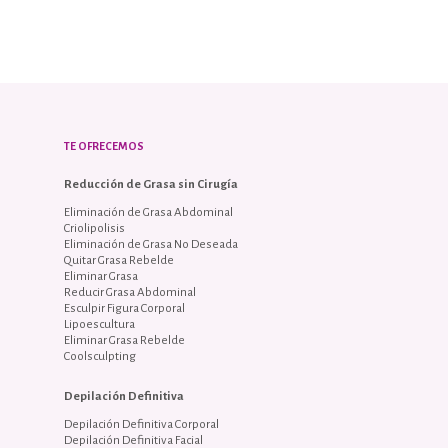
TE OFRECEMOS
Reducción de Grasa sin Cirugía
Eliminación de Grasa Abdominal
Criolipolisis
Eliminación de Grasa No Deseada
Quitar Grasa Rebelde
Eliminar Grasa
Reducir Grasa Abdominal
Esculpir Figura Corporal
Lipoescultura
Eliminar Grasa Rebelde
Coolsculpting
Depilación Definitiva
Depilación Definitiva Corporal
Depilación Definitiva Facial