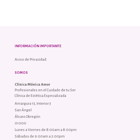
INFORMACIÓN IMPORTANTE
Aviso de Privacidad
SOMOS
Clínica Mónica Amor
Profesionales en el Cuidado de tu Ser
Clínica de Estética Especializada
Amargura 13, Interior 3
San Ángel
Álvaro Obregón
01000
Lunes a Viernes de 8:00am a 8:00pm
Sábados de 9:00am a 2:00pm