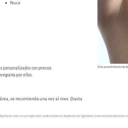
Nuca
Este procedimiento de de
 personalizados con precios
pregunta por ellos.
área, se recomienda una vez al mes (hasta
depilacion láser en san angel cdmx
,
profesionales en depilacion con lightsheer
,
tratamiento de depilación l