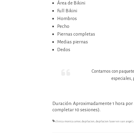
Área de Bikini
Full Bikini
Hombros
Pecho
Piernas completas
Medias piernas
Dedos
Contamos con paquetes
especiales, 
Duración: Aproximadamente 1 hora por 
completar 10 sesiones).
clinica monica amor
,
depilacion
,
depilacion laser en san angel
,