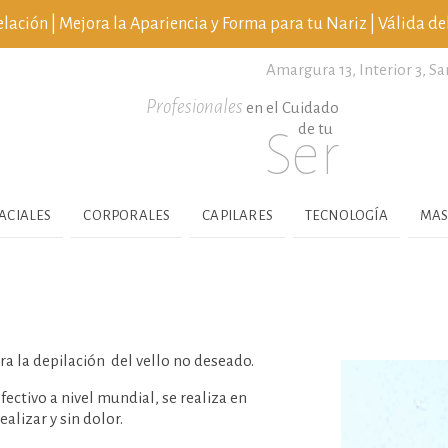
ción | Mejora la Apariencia y Forma para tu Nariz | Válida del
Amargura 13, Interior 3,
Sa
Profesionales
en el Cuidado
de tu
Ser
ACIALES
CORPORALES
CAPILARES
TECNOLOGÍA
MAS
ra la depilación del vello no deseado.
ectivo a nivel mundial, se realiza en
alizar y sin dolor.