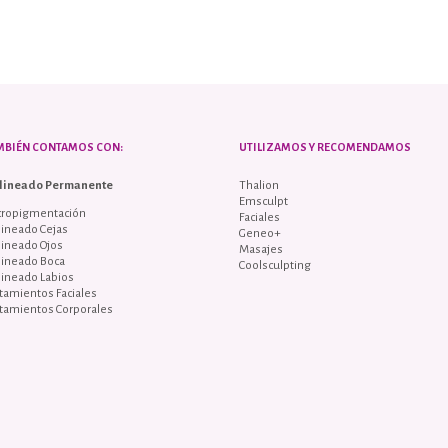
MBIÉN CONTAMOS CON:
UTILIZAMOS Y RECOMENDAMOS
lineado Permanente
Thalion
Emsculpt
cropigmentación
Faciales
ineado Cejas
Geneo+
lineado Ojos
Masajes
lineado Boca
Coolsculpting
lineado Labios
tamientos Faciales
tamientos Corporales