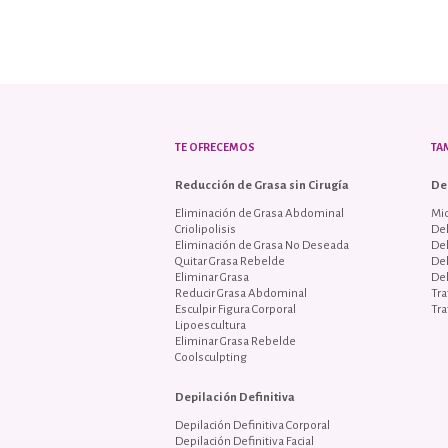
TE OFRECEMOS
TA
Reducción de Grasa sin Cirugía
De
Eliminación de Grasa Abdominal
Mi
Criolipolisis
Del
Eliminación de Grasa No Deseada
De
Quitar Grasa Rebelde
De
Eliminar Grasa
De
Reducir Grasa Abdominal
Tra
Esculpir Figura Corporal
Tra
Lipoescultura
Eliminar Grasa Rebelde
Coolsculpting
Depilación Definitiva
Depilación Definitiva Corporal
Depilación Definitiva Facial