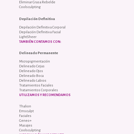
Eliminar Grasa Rebelde
Coolsculpting
Depilación Definitiva
Depilación Definitiva Corporal
Depilación Definitiva Facial
LightSheer
TAMBIÉN CONTAMOS CON:
Delineado Permanente
Micropigmentación
Delineado Cejas
Delineado Ojos
Delineado Boca
Delineado Labios
Tratamientos Faciales
Tratamientos Corporales
UTILIZAMOS Y RECOMENDAMOS
Thalion
Emsculpt
Faciales
Geneo+
Masajes
Coolsculpting