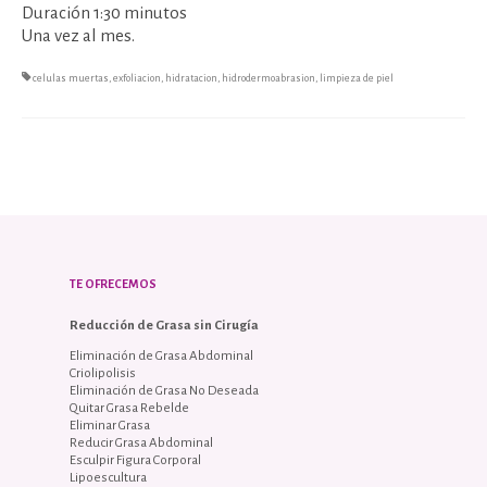
Duración 1:30 minutos
Una vez al mes.
celulas muertas
,
exfoliacion
,
hidratacion
,
hidrodermoabrasion
,
limpieza de piel
TE OFRECEMOS
Reducción de Grasa sin Cirugía
Eliminación de Grasa Abdominal
Criolipolisis
Eliminación de Grasa No Deseada
Quitar Grasa Rebelde
Eliminar Grasa
Reducir Grasa Abdominal
Esculpir Figura Corporal
Lipoescultura