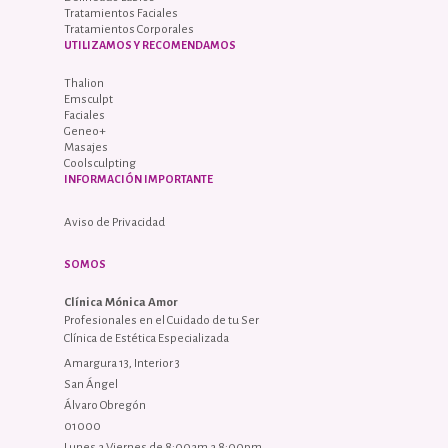
Tratamientos Faciales
Tratamientos Corporales
UTILIZAMOS Y RECOMENDAMOS
Thalion
Emsculpt
Faciales
Geneo+
Masajes
Coolsculpting
INFORMACIÓN IMPORTANTE
Aviso de Privacidad
SOMOS
Clínica Mónica Amor
Profesionales en el Cuidado de tu Ser
Clínica de Estética Especializada
Amargura 13, Interior 3
San Ángel
Álvaro Obregón
01000
Lunes a Viernes de 8:00am a 8:00pm