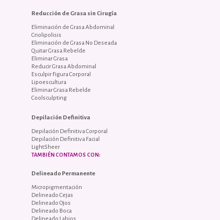
Reducción de Grasa sin Cirugía
Eliminación de Grasa Abdominal
Criolipolisis
Eliminación de Grasa No Deseada
Quitar Grasa Rebelde
Eliminar Grasa
Reducir Grasa Abdominal
Esculpir Figura Corporal
Lipoescultura
Eliminar Grasa Rebelde
Coolsculpting
Depilación Definitiva
Depilación Definitiva Corporal
Depilación Definitiva Facial
LightSheer
TAMBIÉN CONTAMOS CON:
Delineado Permanente
Micropigmentación
Delineado Cejas
Delineado Ojos
Delineado Boca
Delineado Labios