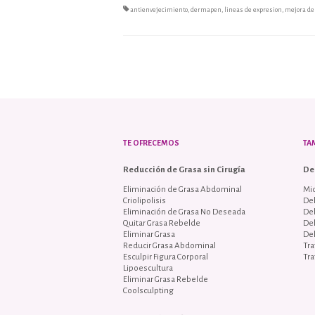
antienvejecimiento
,
dermapen
,
lineas de expresion
,
mejora de 
TE OFRECEMOS
TA
Reducción de Grasa sin Cirugía
De
Eliminación de Grasa Abdominal
Mi
Criolipolisis
Del
Eliminación de Grasa No Deseada
De
Quitar Grasa Rebelde
De
Eliminar Grasa
De
Reducir Grasa Abdominal
Tra
Esculpir Figura Corporal
Tra
Lipoescultura
Eliminar Grasa Rebelde
Coolsculpting