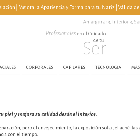
ción | Mejora la Apariencia y Forma para tu Nariz | Válida del
Amargura 13, Interior 3,
Sa
Profesionales
en el Cuidado
de tu
Ser
ACIALES
CORPORALES
CAPILARES
TECNOLOGÍA
MAS
 piel y mejora su calidad desde el interior.
paración, pero el envejecimiento, la exposición solar, el acné, las
ncia con el tiempo.