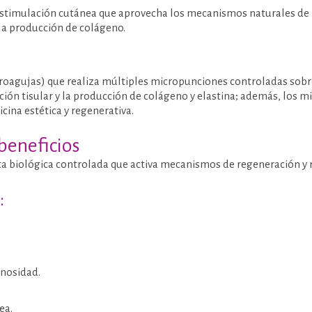
oestimulación cutánea que aprovecha los mecanismos naturales d
 la producción de colágeno.
oagujas) que realiza múltiples micropunciones controladas sobre l
ión tisular y la producción de colágeno y elastina; además, los m
cina estética y regenerativa.
beneficios
a biológica controlada que activa mecanismos de regeneración y r
:
inosidad.
ea.