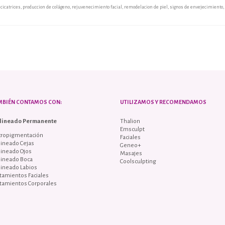
cicatrices
,
produccion de colágeno
,
rejuvenecimiento facial
,
remodelacion de piel
,
signos de envejecimiento
,
MBIÉN CONTAMOS CON:
UTILIZAMOS Y RECOMENDAMOS
lineado Permanente
Thalion
Emsculpt
cropigmentación
Faciales
ineado Cejas
Geneo+
lineado Ojos
Masajes
lineado Boca
Coolsculpting
lineado Labios
tamientos Faciales
tamientos Corporales