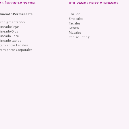
MBIÉN CONTAMOS CON:
UTILIZAMOS Y RECOMENDAMOS
lineado Permanente
Thalion
Emsculpt
cropigmentación
Faciales
ineado Cejas
Geneo+
lineado Ojos
Masajes
lineado Boca
Coolsculpting
lineado Labios
tamientos Faciales
tamientos Corporales