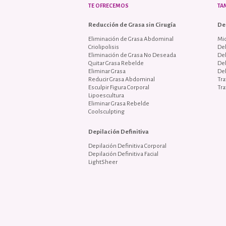
TE OFRECEMOS
TA
Reducción de Grasa sin Cirugía
De
Eliminación de Grasa Abdominal
Mi
Criolipolisis
Del
Eliminación de Grasa No Deseada
De
Quitar Grasa Rebelde
De
Eliminar Grasa
De
Reducir Grasa Abdominal
Tra
Esculpir Figura Corporal
Tra
Lipoescultura
Eliminar Grasa Rebelde
Coolsculpting
Depilación Definitiva
Depilación Definitiva Corporal
Depilación Definitiva Facial
LightSheer