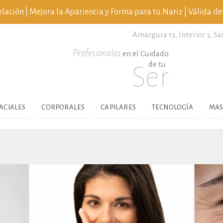
ción | Mejora la Apariencia y Forma para tu Nariz | Válida del
Amargura 13, Interior 3,
Sa
Profesionales
en el Cuidado
de tu
Ser
ACIALES
CORPORALES
CAPILARES
TECNOLOGÍA
MAS