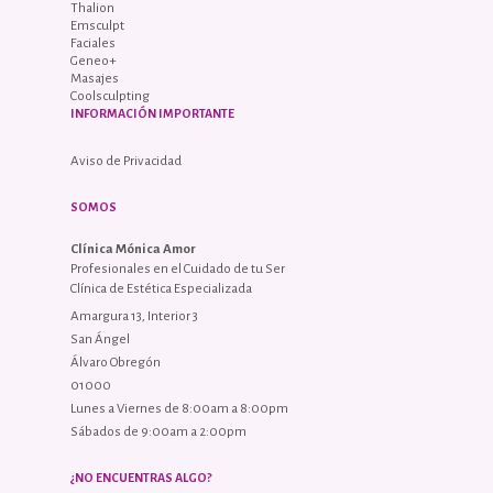
Thalion
Emsculpt
Faciales
Geneo+
Masajes
Coolsculpting
INFORMACIÓN IMPORTANTE
Aviso de Privacidad
SOMOS
Clínica Mónica Amor
Profesionales en el Cuidado de tu Ser
Clínica de Estética Especializada
Amargura 13, Interior 3
San Ángel
Álvaro Obregón
01000
Lunes a Viernes de 8:00am a 8:00pm
Sábados de 9:00am a 2:00pm
¿NO ENCUENTRAS ALGO?