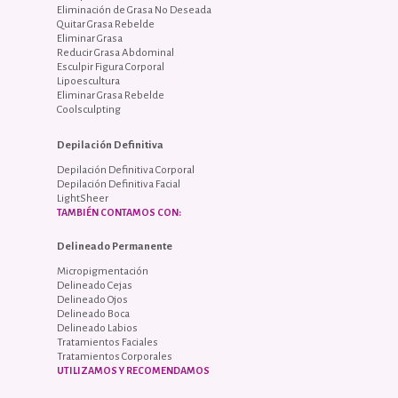
Eliminación de Grasa No Deseada
Quitar Grasa Rebelde
Eliminar Grasa
Reducir Grasa Abdominal
Esculpir Figura Corporal
Lipoescultura
Eliminar Grasa Rebelde
Coolsculpting
Depilación Definitiva
Depilación Definitiva Corporal
Depilación Definitiva Facial
LightSheer
TAMBIÉN CONTAMOS CON:
Delineado Permanente
Micropigmentación
Delineado Cejas
Delineado Ojos
Delineado Boca
Delineado Labios
Tratamientos Faciales
Tratamientos Corporales
UTILIZAMOS Y RECOMENDAMOS