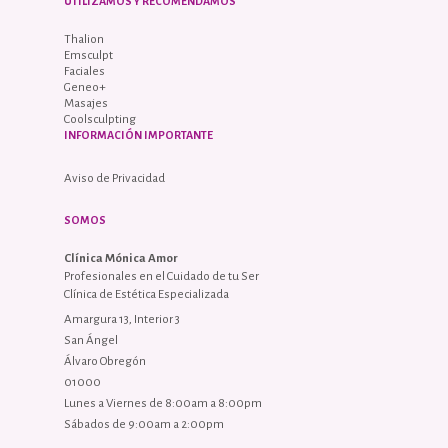
UTILIZAMOS Y RECOMENDAMOS
Thalion
Emsculpt
Faciales
Geneo+
Masajes
Coolsculpting
INFORMACIÓN IMPORTANTE
Aviso de Privacidad
SOMOS
Clínica Mónica Amor
Profesionales en el Cuidado de tu Ser
Clínica de Estética Especializada
Amargura 13, Interior 3
San Ángel
Álvaro Obregón
01000
Lunes a Viernes de 8:00am a 8:00pm
Sábados de 9:00am a 2:00pm