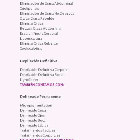
Eliminación de Grasa Abdominal
Criolipolisis
Eliminación de Grasa No Deseada
Quitar Grasa Rebelde
Eliminar Grasa
Reducir Grasa Abdominal
Esculpir Figura Corporal
Lipoescultura
Eliminar Grasa Rebelde
Coolsculpting
Depilación Definitiva
Depilación Definitiva Corporal
Depilación Definitiva Facial
LightSheer
TAMBIÉN CONTAMOS CON:
Delineado Permanente
Micropigmentación
Delineado Cejas
Delineado Ojos
Delineado Boca
Delineado Labios
Tratamientos Faciales
Tratamientos Corporales