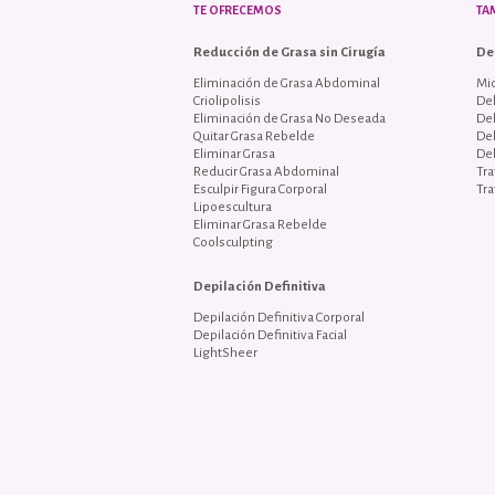
TE OFRECEMOS
TA
Reducción de Grasa sin Cirugía
De
Eliminación de Grasa Abdominal
Mi
Criolipolisis
Del
Eliminación de Grasa No Deseada
De
Quitar Grasa Rebelde
De
Eliminar Grasa
De
Reducir Grasa Abdominal
Tra
Esculpir Figura Corporal
Tra
Lipoescultura
Eliminar Grasa Rebelde
Coolsculpting
Depilación Definitiva
Depilación Definitiva Corporal
Depilación Definitiva Facial
LightSheer