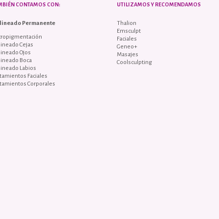
MBIÉN CONTAMOS CON:
UTILIZAMOS Y RECOMENDAMOS
lineado Permanente
Thalion
Emsculpt
cropigmentación
Faciales
ineado Cejas
Geneo+
lineado Ojos
Masajes
lineado Boca
Coolsculpting
lineado Labios
tamientos Faciales
tamientos Corporales