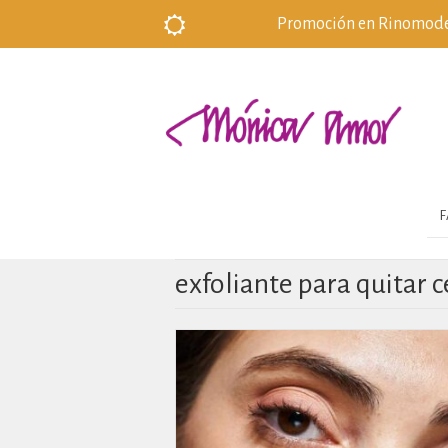
Promoción en Rinomodela
F
exfoliante para quitar 