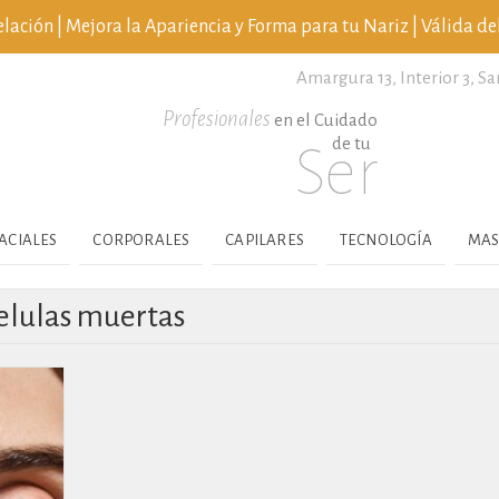
ción | Mejora la Apariencia y Forma para tu Nariz | Válida del
Amargura 13, Interior 3,
Sa
Profesionales
en el Cuidado
de tu
Ser
ACIALES
CORPORALES
CAPILARES
TECNOLOGÍA
MAS
celulas muertas