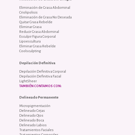
Eliminación de Grasa Abdominal
Criolipolisis
Eliminación de Grasa No Deseada
Quitar Grasa Rebelde
Eliminar Grasa
Reducir Grasa Abdominal
Esculpir Figura Corporal
Lipoescultura
Eliminar Grasa Rebelde
Coolsculpting
Depilación Definitiva
Depilación Definitiva Corporal
Depilación Definitiva Facial
LightSheer
TAMBIÉN CONTAMOS CON:
Delineado Permanente
Micropigmentación
Delineado Cejas
Delineado Ojos
Delineado Boca
Delineado Labios
Tratamientos Faciales
Tratamientos Corporales