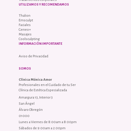
UTILIZAMOS Y RECOMENDAMOS
Thalion
Emsculpt
Faciales
Geneo+
Masajes
Coolsculpting
INFORMACIÓN IMPORTANTE
Aviso de Privacidad
SOMOS
Clínica Mónica Amor
Profesionales en el Cuidado de tu Ser
Clínica de Estética Especializada
Amargura 13, Interior 3
San Ángel
Álvaro Obregón
01000
Lunes a Viernes de 8:00am a 8:00pm
Sábados de 9:00am a 2:00pm