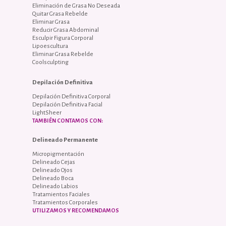
Eliminación de Grasa No Deseada
Quitar Grasa Rebelde
Eliminar Grasa
Reducir Grasa Abdominal
Esculpir Figura Corporal
Lipoescultura
Eliminar Grasa Rebelde
Coolsculpting
Depilación Definitiva
Depilación Definitiva Corporal
Depilación Definitiva Facial
LightSheer
TAMBIÉN CONTAMOS CON:
Delineado Permanente
Micropigmentación
Delineado Cejas
Delineado Ojos
Delineado Boca
Delineado Labios
Tratamientos Faciales
Tratamientos Corporales
UTILIZAMOS Y RECOMENDAMOS