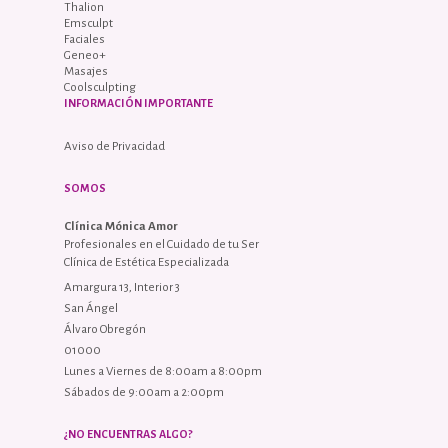
Thalion
Emsculpt
Faciales
Geneo+
Masajes
Coolsculpting
INFORMACIÓN IMPORTANTE
Aviso de Privacidad
SOMOS
Clínica Mónica Amor
Profesionales en el Cuidado de tu Ser
Clínica de Estética Especializada
Amargura 13, Interior 3
San Ángel
Álvaro Obregón
01000
Lunes a Viernes de 8:00am a 8:00pm
Sábados de 9:00am a 2:00pm
¿NO ENCUENTRAS ALGO?