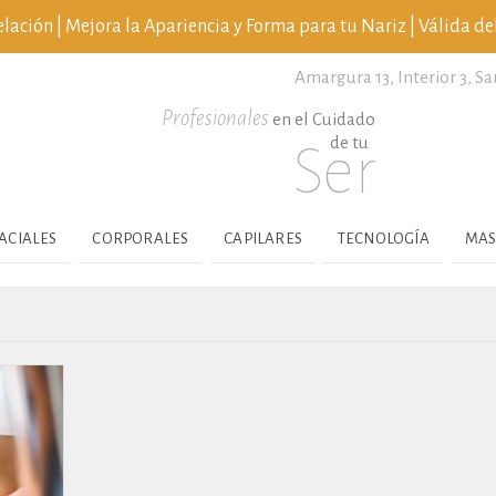
ción | Mejora la Apariencia y Forma para tu Nariz | Válida del
Amargura 13, Interior 3,
Sa
Profesionales
en el Cuidado
de tu
Ser
ACIALES
CORPORALES
CAPILARES
TECNOLOGÍA
MAS