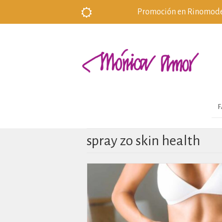
Promoción en Rinomodela
F
spray zo skin health