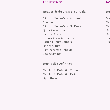
TE OFRECEMOS
TA
Reducción de Grasa sin Cirugía
De
Eliminación de Grasa Abdominal
Mi
Criolipolisis
Del
Eliminación de Grasa No Deseada
De
Quitar Grasa Rebelde
De
Eliminar Grasa
De
Reducir Grasa Abdominal
Tra
Esculpir Figura Corporal
Tra
Lipoescultura
Eliminar Grasa Rebelde
Coolsculpting
Depilación Definitiva
Depilación Definitiva Corporal
Depilación Definitiva Facial
LightSheer