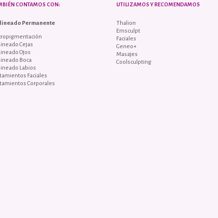
MBIÉN CONTAMOS CON:
UTILIZAMOS Y RECOMENDAMOS
lineado Permanente
Thalion
Emsculpt
cropigmentación
Faciales
ineado Cejas
Geneo+
lineado Ojos
Masajes
lineado Boca
Coolsculpting
lineado Labios
tamientos Faciales
tamientos Corporales