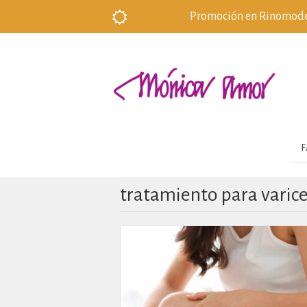
Promoción en Rinomodela
F
tratamiento para varic