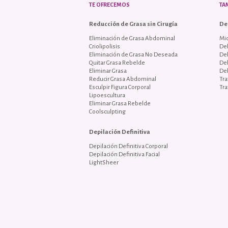
TE OFRECEMOS
TA
Reducción de Grasa sin Cirugía
De
Eliminación de Grasa Abdominal
Mi
Criolipolisis
Del
Eliminación de Grasa No Deseada
De
Quitar Grasa Rebelde
De
Eliminar Grasa
De
Reducir Grasa Abdominal
Tra
Esculpir Figura Corporal
Tra
Lipoescultura
Eliminar Grasa Rebelde
Coolsculpting
Depilación Definitiva
Depilación Definitiva Corporal
Depilación Definitiva Facial
LightSheer