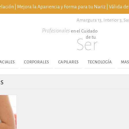
ción | Mejora la Apariencia y Forma para tu Nariz | Válida del
Amargura 13, Interior 3,
Sa
Profesionales
en el Cuidado
de tu
Ser
ACIALES
CORPORALES
CAPILARES
TECNOLOGÍA
MAS
es