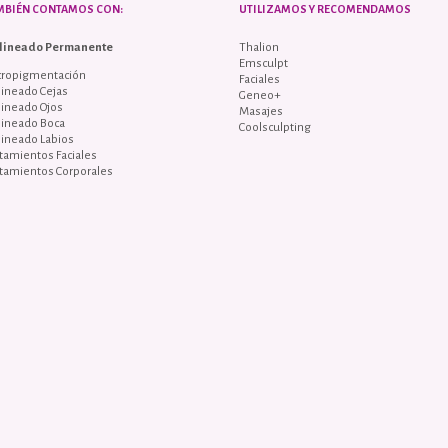
MBIÉN CONTAMOS CON:
UTILIZAMOS Y RECOMENDAMOS
lineado Permanente
Thalion
Emsculpt
cropigmentación
Faciales
ineado Cejas
Geneo+
lineado Ojos
Masajes
lineado Boca
Coolsculpting
lineado Labios
tamientos Faciales
tamientos Corporales