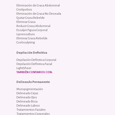
Eliminación de Grasa Abdominal
Criolipolisis
Eliminación de Grasa No Deseada
Quitar Grasa Rebelde
Eliminar Grasa
Reducir Grasa Abdominal
Esculpir Figura Corporal
Lipoescultura
Eliminar Grasa Rebelde
Coolsculpting
Depilación Definitiva
Depilación Definitiva Corporal
Depilación Definitiva Facial
LightSheer
TAMBIÉN CONTAMOS CON:
Delineado Permanente
Micropigmentación
Delineado Cejas
Delineado Ojos
Delineado Boca
Delineado Labios
Tratamientos Faciales
Tratamientos Corporales