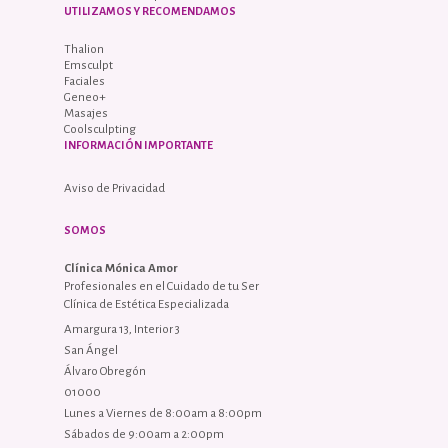
UTILIZAMOS Y RECOMENDAMOS
Thalion
Emsculpt
Faciales
Geneo+
Masajes
Coolsculpting
INFORMACIÓN IMPORTANTE
Aviso de Privacidad
SOMOS
Clínica Mónica Amor
Profesionales en el Cuidado de tu Ser
Clínica de Estética Especializada
Amargura 13, Interior 3
San Ángel
Álvaro Obregón
01000
Lunes a Viernes de 8:00am a 8:00pm
Sábados de 9:00am a 2:00pm