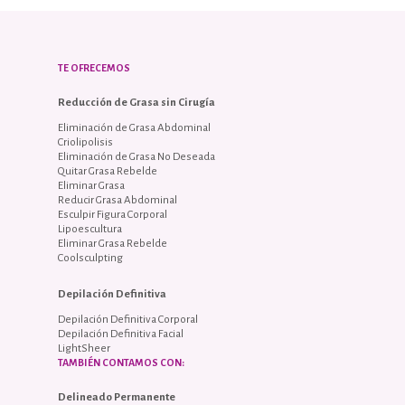
TE OFRECEMOS
Reducción de Grasa sin Cirugía
Eliminación de Grasa Abdominal
Criolipolisis
Eliminación de Grasa No Deseada
Quitar Grasa Rebelde
Eliminar Grasa
Reducir Grasa Abdominal
Esculpir Figura Corporal
Lipoescultura
Eliminar Grasa Rebelde
Coolsculpting
Depilación Definitiva
Depilación Definitiva Corporal
Depilación Definitiva Facial
LightSheer
TAMBIÉN CONTAMOS CON:
Delineado Permanente