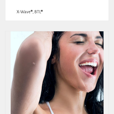
X-Wave®, BTL®