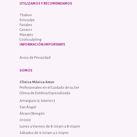
UTILIZAMOS Y RECOMENDAMOS
Thalion
Emsculpt
Faciales
Geneo+
Masajes
Coolsculpting
INFORMACIÓN IMPORTANTE
Aviso de Privacidad
SOMOS
Clínica Mónica Amor
Profesionales en el Cuidado de tu Ser
Clínica de Estética Especializada
Amargura 13, Interior 3
San Ángel
Álvaro Obregón
01000
Lunes a Viernes de 8:00am a 8:00pm
Sábados de 9:00am a 2:00pm