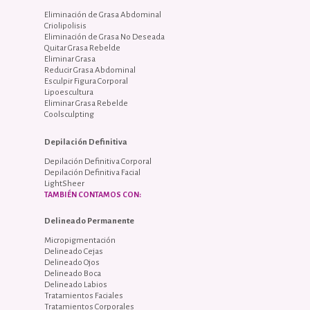
Eliminación de Grasa Abdominal
Criolipolisis
Eliminación de Grasa No Deseada
Quitar Grasa Rebelde
Eliminar Grasa
Reducir Grasa Abdominal
Esculpir Figura Corporal
Lipoescultura
Eliminar Grasa Rebelde
Coolsculpting
Depilación Definitiva
Depilación Definitiva Corporal
Depilación Definitiva Facial
LightSheer
TAMBIÉN CONTAMOS CON:
Delineado Permanente
Micropigmentación
Delineado Cejas
Delineado Ojos
Delineado Boca
Delineado Labios
Tratamientos Faciales
Tratamientos Corporales