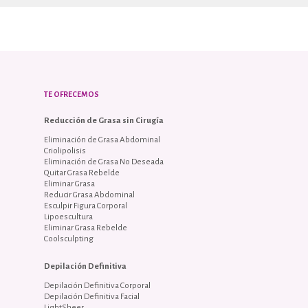
TE OFRECEMOS
Reducción de Grasa sin Cirugía
Eliminación de Grasa Abdominal
Criolipolisis
Eliminación de Grasa No Deseada
Quitar Grasa Rebelde
Eliminar Grasa
Reducir Grasa Abdominal
Esculpir Figura Corporal
Lipoescultura
Eliminar Grasa Rebelde
Coolsculpting
Depilación Definitiva
Depilación Definitiva Corporal
Depilación Definitiva Facial
LightSheer