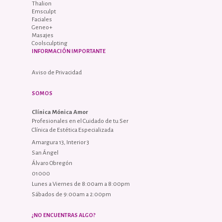
Thalion
Emsculpt
Faciales
Geneo+
Masajes
Coolsculpting
INFORMACIÓN IMPORTANTE
Aviso de Privacidad
SOMOS
Clínica Mónica Amor
Profesionales en el Cuidado de tu Ser
Clínica de Estética Especializada
Amargura 13, Interior 3
San Ángel
Álvaro Obregón
01000
Lunes a Viernes de 8:00am a 8:00pm
Sábados de 9:00am a 2:00pm
¿NO ENCUENTRAS ALGO?