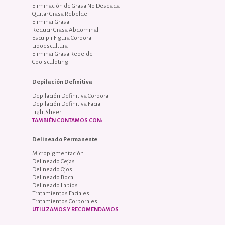
Eliminación de Grasa No Deseada
Quitar Grasa Rebelde
Eliminar Grasa
Reducir Grasa Abdominal
Esculpir Figura Corporal
Lipoescultura
Eliminar Grasa Rebelde
Coolsculpting
Depilación Definitiva
Depilación Definitiva Corporal
Depilación Definitiva Facial
LightSheer
TAMBIÉN CONTAMOS CON:
Delineado Permanente
Micropigmentación
Delineado Cejas
Delineado Ojos
Delineado Boca
Delineado Labios
Tratamientos Faciales
Tratamientos Corporales
UTILIZAMOS Y RECOMENDAMOS