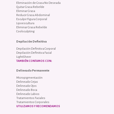
Eliminación de Grasa No Deseada
Quitar Grasa Rebelde
Eliminar Grasa
Reducir Grasa Abdominal
Esculpir Figura Corporal
Lipoescultura
Eliminar Grasa Rebelde
Coolsculpting
Depilación Definitiva
Depilación Definitiva Corporal
Depilación Definitiva Facial
LightSheer
TAMBIÉN CONTAMOS CON:
Delineado Permanente
Micropigmentación
Delineado Cejas
Delineado Ojos
Delineado Boca
Delineado Labios
Tratamientos Faciales
Tratamientos Corporales
UTILIZAMOS Y RECOMENDAMOS