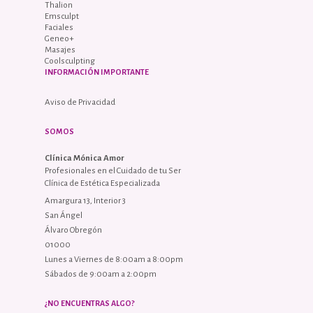
Thalion
Emsculpt
Faciales
Geneo+
Masajes
Coolsculpting
INFORMACIÓN IMPORTANTE
Aviso de Privacidad
SOMOS
Clínica Mónica Amor
Profesionales en el Cuidado de tu Ser
Clínica de Estética Especializada
Amargura 13, Interior 3
San Ángel
Álvaro Obregón
01000
Lunes a Viernes de 8:00am a 8:00pm
Sábados de 9:00am a 2:00pm
¿NO ENCUENTRAS ALGO?