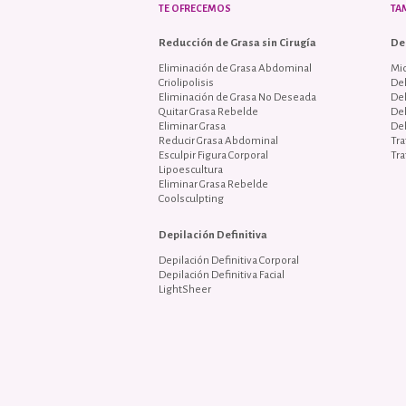
TE OFRECEMOS
TA
Reducción de Grasa sin Cirugía
De
Eliminación de Grasa Abdominal
Mi
Criolipolisis
Del
Eliminación de Grasa No Deseada
De
Quitar Grasa Rebelde
De
Eliminar Grasa
De
Reducir Grasa Abdominal
Tra
Esculpir Figura Corporal
Tra
Lipoescultura
Eliminar Grasa Rebelde
Coolsculpting
Depilación Definitiva
Depilación Definitiva Corporal
Depilación Definitiva Facial
LightSheer