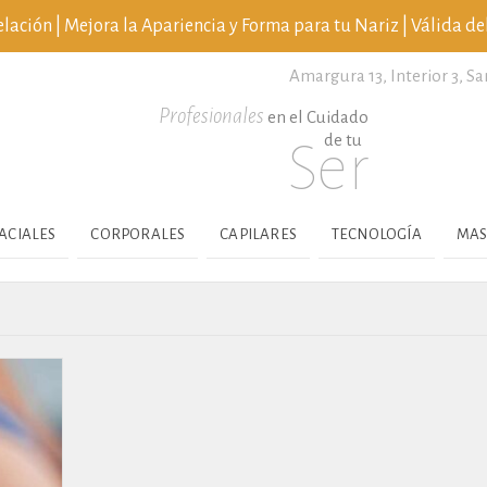
ción | Mejora la Apariencia y Forma para tu Nariz | Válida del
Amargura 13, Interior 3,
Sa
Profesionales
en el Cuidado
de tu
Ser
ACIALES
CORPORALES
CAPILARES
TECNOLOGÍA
MAS