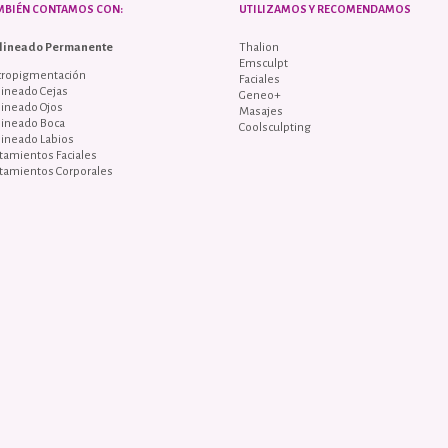
MBIÉN CONTAMOS CON:
UTILIZAMOS Y RECOMENDAMOS
lineado Permanente
Thalion
Emsculpt
cropigmentación
Faciales
ineado Cejas
Geneo+
lineado Ojos
Masajes
lineado Boca
Coolsculpting
lineado Labios
tamientos Faciales
tamientos Corporales