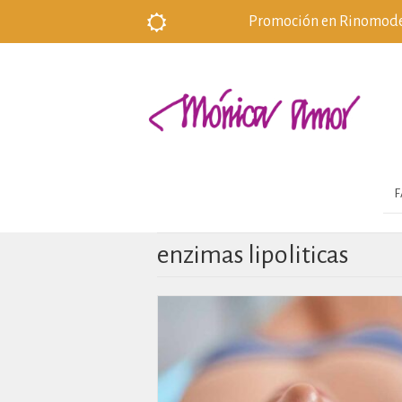
Promoción en Rinomodela
F
enzimas lipoliticas