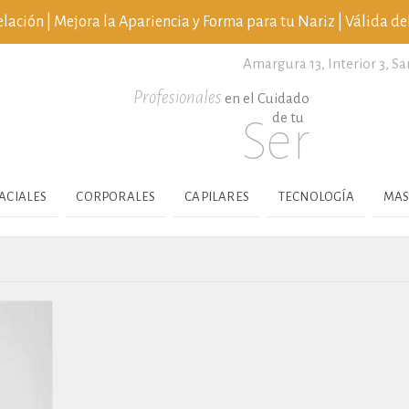
ción | Mejora la Apariencia y Forma para tu Nariz | Válida del
Amargura 13, Interior 3,
Sa
Profesionales
en el Cuidado
de tu
Ser
ACIALES
CORPORALES
CAPILARES
TECNOLOGÍA
MAS