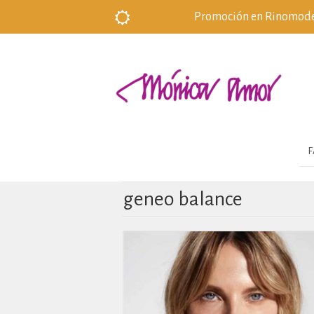
Promoción en Rinomodela
F
geneo balance