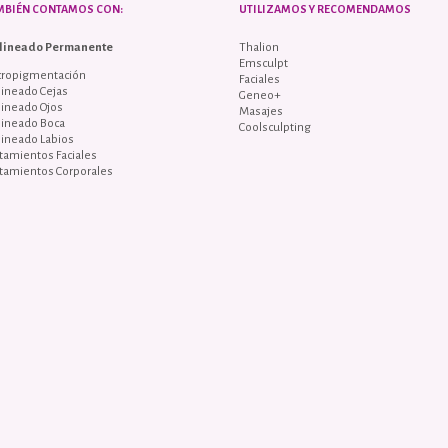
MBIÉN CONTAMOS CON:
UTILIZAMOS Y RECOMENDAMOS
lineado Permanente
Thalion
Emsculpt
cropigmentación
Faciales
ineado Cejas
Geneo+
lineado Ojos
Masajes
lineado Boca
Coolsculpting
lineado Labios
tamientos Faciales
tamientos Corporales