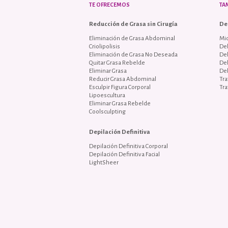
TE OFRECEMOS
TA
Reducción de Grasa sin Cirugía
De
Eliminación de Grasa Abdominal
Mi
Criolipolisis
Del
Eliminación de Grasa No Deseada
De
Quitar Grasa Rebelde
De
Eliminar Grasa
De
Reducir Grasa Abdominal
Tra
Esculpir Figura Corporal
Tra
Lipoescultura
Eliminar Grasa Rebelde
Coolsculpting
Depilación Definitiva
Depilación Definitiva Corporal
Depilación Definitiva Facial
LightSheer