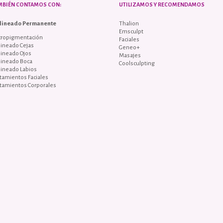
MBIÉN CONTAMOS CON:
UTILIZAMOS Y RECOMENDAMOS
lineado Permanente
Thalion
Emsculpt
cropigmentación
Faciales
ineado Cejas
Geneo+
lineado Ojos
Masajes
lineado Boca
Coolsculpting
lineado Labios
tamientos Faciales
tamientos Corporales