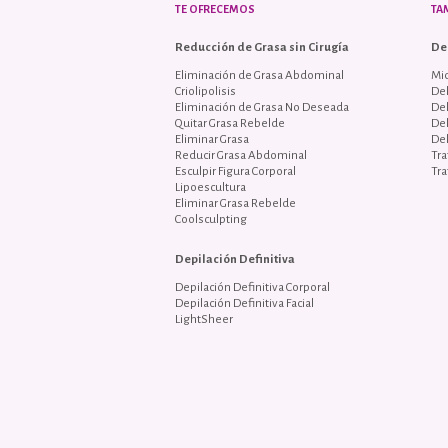
TE OFRECEMOS
TA
Reducción de Grasa sin Cirugía
De
Eliminación de Grasa Abdominal
Mi
Criolipolisis
Del
Eliminación de Grasa No Deseada
De
Quitar Grasa Rebelde
De
Eliminar Grasa
De
Reducir Grasa Abdominal
Tra
Esculpir Figura Corporal
Tra
Lipoescultura
Eliminar Grasa Rebelde
Coolsculpting
Depilación Definitiva
Depilación Definitiva Corporal
Depilación Definitiva Facial
LightSheer