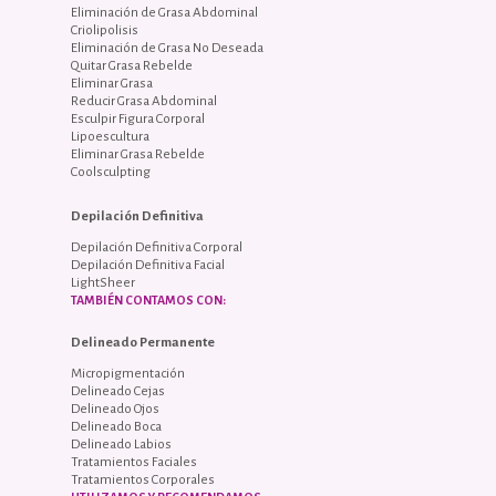
Eliminación de Grasa Abdominal
Criolipolisis
Eliminación de Grasa No Deseada
Quitar Grasa Rebelde
Eliminar Grasa
Reducir Grasa Abdominal
Esculpir Figura Corporal
Lipoescultura
Eliminar Grasa Rebelde
Coolsculpting
Depilación Definitiva
Depilación Definitiva Corporal
Depilación Definitiva Facial
LightSheer
TAMBIÉN CONTAMOS CON:
Delineado Permanente
Micropigmentación
Delineado Cejas
Delineado Ojos
Delineado Boca
Delineado Labios
Tratamientos Faciales
Tratamientos Corporales