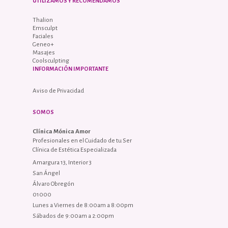
UTILIZAMOS Y RECOMENDAMOS
Thalion
Emsculpt
Faciales
Geneo+
Masajes
Coolsculpting
INFORMACIÓN IMPORTANTE
Aviso de Privacidad
SOMOS
Clínica Mónica Amor
Profesionales en el Cuidado de tu Ser
Clínica de Estética Especializada
Amargura 13, Interior 3
San Ángel
Álvaro Obregón
01000
Lunes a Viernes de 8:00am a 8:00pm
Sábados de 9:00am a 2:00pm