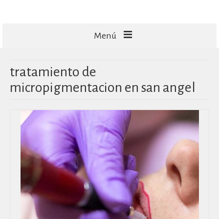
Menú
FACIALES
tratamiento de
CORPORALES
micropigmentacion en san angel
CAPILARES
TECNOLOGÍA
MASAJES