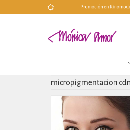
Promoción en Rinomodela
F
micropigmentacion cd