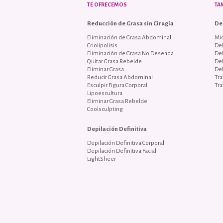
TE OFRECEMOS
TA
Reducción de Grasa sin Cirugía
De
Eliminación de Grasa Abdominal
Mi
Criolipolisis
Del
Eliminación de Grasa No Deseada
De
Quitar Grasa Rebelde
De
Eliminar Grasa
De
Reducir Grasa Abdominal
Tra
Esculpir Figura Corporal
Tra
Lipoescultura
Eliminar Grasa Rebelde
Coolsculpting
Depilación Definitiva
Depilación Definitiva Corporal
Depilación Definitiva Facial
LightSheer