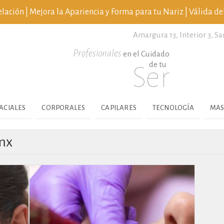
ción | Mejora la Apariencia y Forma para tu Nariz | Válida del
Amargura 13, Interior 3,
Sa
Profesionales
en el Cuidado
de tu
Ser
ACIALES
CORPORALES
CAPILARES
TECNOLOGÍA
MAS
mx