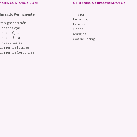
MBIÉN CONTAMOS CON:
UTILIZAMOS Y RECOMENDAMOS
lineado Permanente
Thalion
Emsculpt
cropigmentación
Faciales
ineado Cejas
Geneo+
lineado Ojos
Masajes
lineado Boca
Coolsculpting
lineado Labios
tamientos Faciales
tamientos Corporales