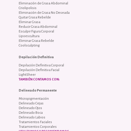
Eliminación de Grasa Abdominal
Criolipolisis
Eliminación de Grasa No Deseada
Quitar Grasa Rebelde
Eliminar Grasa
Reducir Grasa Abdominal
Esculpir Figura Corporal
Lipoescultura
Eliminar Grasa Rebelde
Coolsculpting
Depilación Definitiva
Depilación Definitiva Corporal
Depilación Definitiva Facial
LightSheer
TAMBIÉN CONTAMOS CON:
Delineado Permanente
Micropigmentación
Delineado Cejas
Delineado Ojos
Delineado Boca
Delineado Labios
Tratamientos Faciales
Tratamientos Corporales