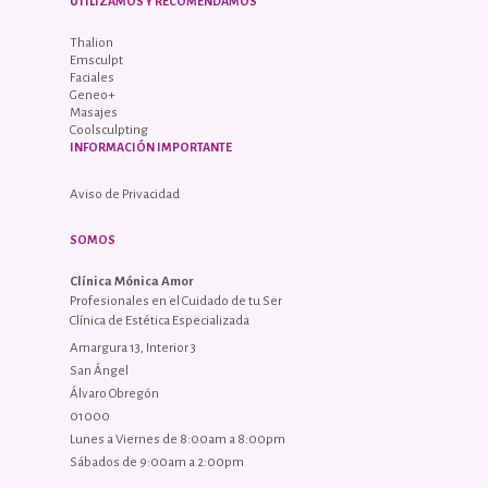
UTILIZAMOS Y RECOMENDAMOS
Thalion
Emsculpt
Faciales
Geneo+
Masajes
Coolsculpting
INFORMACIÓN IMPORTANTE
Aviso de Privacidad
SOMOS
Clínica Mónica Amor
Profesionales en el Cuidado de tu Ser
Clínica de Estética Especializada
Amargura 13, Interior 3
San Ángel
Álvaro Obregón
01000
Lunes a Viernes de 8:00am a 8:00pm
Sábados de 9:00am a 2:00pm