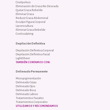
Criolipolisis
Eliminación de Grasa No Deseada
Quitar Grasa Rebelde
Eliminar Grasa
Reducir Grasa Abdominal
Esculpir Figura Corporal
Lipoescultura
Eliminar Grasa Rebelde
Coolsculpting
Depilación Definitiva
Depilación Definitiva Corporal
Depilación Definitiva Facial
LightSheer
TAMBIÉN CONTAMOS CON:
Delineado Permanente
Micropigmentación
Delineado Cejas
Delineado Ojos
Delineado Boca
Delineado Labios
Tratamientos Faciales
Tratamientos Corporales
UTILIZAMOS Y RECOMENDAMOS