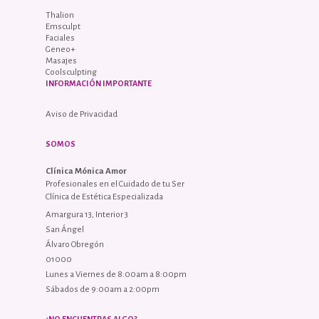
Thalion
Emsculpt
Faciales
Geneo+
Masajes
Coolsculpting
INFORMACIÓN IMPORTANTE
Aviso de Privacidad
SOMOS
Clínica Mónica Amor
Profesionales en el Cuidado de tu Ser
Clínica de Estética Especializada
Amargura 13, Interior 3
San Ángel
Álvaro Obregón
01000
Lunes a Viernes de 8:00am a 8:00pm
Sábados de 9:00am a 2:00pm