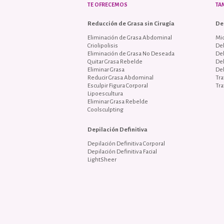
TE OFRECEMOS
TA
Reducción de Grasa sin Cirugía
De
Eliminación de Grasa Abdominal
Mi
Criolipolisis
Del
Eliminación de Grasa No Deseada
De
Quitar Grasa Rebelde
De
Eliminar Grasa
De
Reducir Grasa Abdominal
Tra
Esculpir Figura Corporal
Tra
Lipoescultura
Eliminar Grasa Rebelde
Coolsculpting
Depilación Definitiva
Depilación Definitiva Corporal
Depilación Definitiva Facial
LightSheer