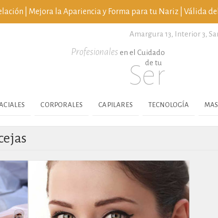
ción | Mejora la Apariencia y Forma para tu Nariz | Válida del
Amargura 13, Interior 3,
Sa
Profesionales
en el Cuidado
de tu
Ser
ACIALES
CORPORALES
CAPILARES
TECNOLOGÍA
MAS
cejas