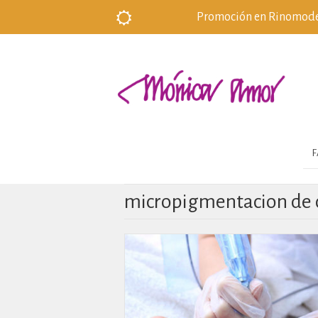
Promoción en Rinomodela
F
micropigmentacion de 