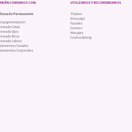
MBIÉN CONTAMOS CON:
UTILIZAMOS Y RECOMENDAMOS
lineado Permanente
Thalion
Emsculpt
cropigmentación
Faciales
ineado Cejas
Geneo+
lineado Ojos
Masajes
lineado Boca
Coolsculpting
lineado Labios
tamientos Faciales
tamientos Corporales