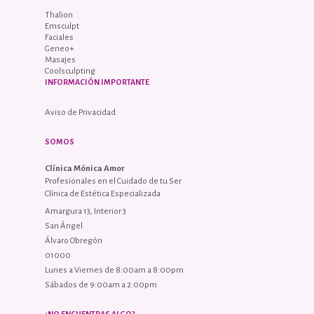
Thalion
Emsculpt
Faciales
Geneo+
Masajes
Coolsculpting
INFORMACIÓN IMPORTANTE
Aviso de Privacidad
SOMOS
Clínica Mónica Amor
Profesionales en el Cuidado de tu Ser
Clínica de Estética Especializada
Amargura 13, Interior 3
San Ángel
Álvaro Obregón
01000
Lunes a Viernes de 8:00am a 8:00pm
Sábados de 9:00am a 2:00pm