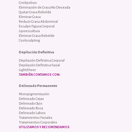
Criolipolisis
Eliminación de Grasa No Deseada
Quitar Grasa Rebelde
Eliminar Grasa
Reducir Grasa Abdominal
Esculpir Figura Corporal
Lipoescultura
Eliminar Grasa Rebelde
Coolsculpting
Depilación Definitiva
Depilación Definitiva Corporal
Depilación Definitiva Facial
LightSheer
TAMBIÉN CONTAMOS CON:
Delineado Permanente
Micropigmentación
Delineado Cejas
Delineado Ojos
Delineado Boca
Delineado Labios
Tratamientos Faciales
Tratamientos Corporales
UTILIZAMOS Y RECOMENDAMOS