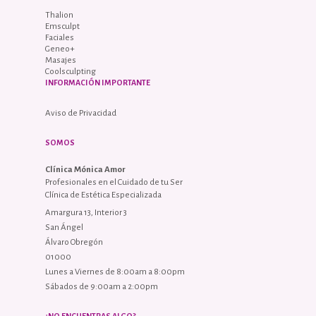
Thalion
Emsculpt
Faciales
Geneo+
Masajes
Coolsculpting
INFORMACIÓN IMPORTANTE
Aviso de Privacidad
SOMOS
Clínica Mónica Amor
Profesionales en el Cuidado de tu Ser
Clínica de Estética Especializada
Amargura 13, Interior 3
San Ángel
Álvaro Obregón
01000
Lunes a Viernes de 8:00am a 8:00pm
Sábados de 9:00am a 2:00pm