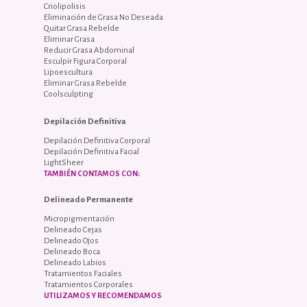
Criolipolisis
Eliminación de Grasa No Deseada
Quitar Grasa Rebelde
Eliminar Grasa
Reducir Grasa Abdominal
Esculpir Figura Corporal
Lipoescultura
Eliminar Grasa Rebelde
Coolsculpting
Depilación Definitiva
Depilación Definitiva Corporal
Depilación Definitiva Facial
LightSheer
TAMBIÉN CONTAMOS CON:
Delineado Permanente
Micropigmentación
Delineado Cejas
Delineado Ojos
Delineado Boca
Delineado Labios
Tratamientos Faciales
Tratamientos Corporales
UTILIZAMOS Y RECOMENDAMOS