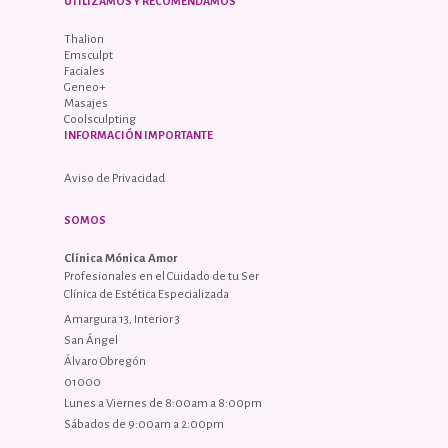
UTILIZAMOS Y RECOMENDAMOS
Thalion
Emsculpt
Faciales
Geneo+
Masajes
Coolsculpting
INFORMACIÓN IMPORTANTE
Aviso de Privacidad
SOMOS
Clínica Mónica Amor
Profesionales en el Cuidado de tu Ser
Clínica de Estética Especializada
Amargura 13, Interior 3
San Ángel
Álvaro Obregón
01000
Lunes a Viernes de 8:00am a 8:00pm
Sábados de 9:00am a 2:00pm