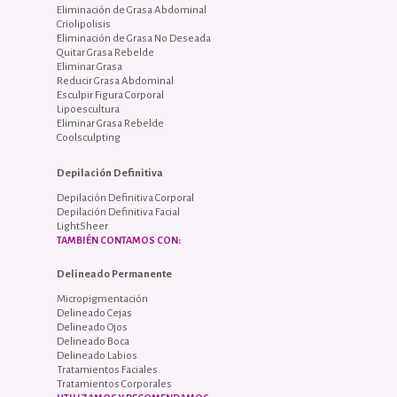
Eliminación de Grasa Abdominal
Criolipolisis
Eliminación de Grasa No Deseada
Quitar Grasa Rebelde
Eliminar Grasa
Reducir Grasa Abdominal
Esculpir Figura Corporal
Lipoescultura
Eliminar Grasa Rebelde
Coolsculpting
Depilación Definitiva
Depilación Definitiva Corporal
Depilación Definitiva Facial
LightSheer
TAMBIÉN CONTAMOS CON:
Delineado Permanente
Micropigmentación
Delineado Cejas
Delineado Ojos
Delineado Boca
Delineado Labios
Tratamientos Faciales
Tratamientos Corporales