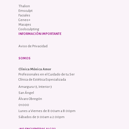
Thalion
Emsculpt
Faciales
Geneo+
Masajes
Coolsculpting
INFORMACIÓN IMPORTANTE
Aviso de Privacidad
SOMOS
Clínica Mónica Amor
Profesionales en el Cuidado de tu Ser
Clínica de Estética Especializada
Amargura 13, Interior 3
San Ángel
Álvaro Obregón
01000
Lunes a Viernes de 8:00am a 8:00pm
Sábados de 9:00am a 2:00pm