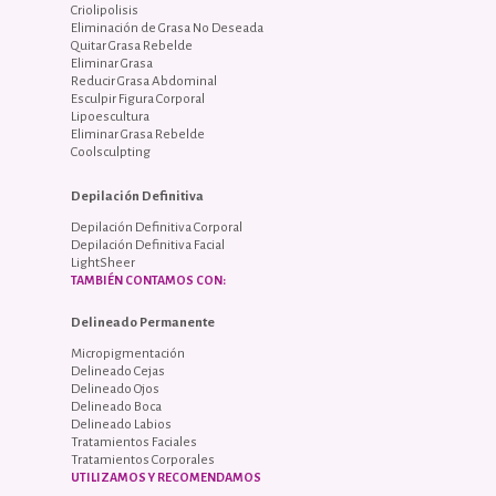
Criolipolisis
Eliminación de Grasa No Deseada
Quitar Grasa Rebelde
Eliminar Grasa
Reducir Grasa Abdominal
Esculpir Figura Corporal
Lipoescultura
Eliminar Grasa Rebelde
Coolsculpting
Depilación Definitiva
Depilación Definitiva Corporal
Depilación Definitiva Facial
LightSheer
TAMBIÉN CONTAMOS CON:
Delineado Permanente
Micropigmentación
Delineado Cejas
Delineado Ojos
Delineado Boca
Delineado Labios
Tratamientos Faciales
Tratamientos Corporales
UTILIZAMOS Y RECOMENDAMOS