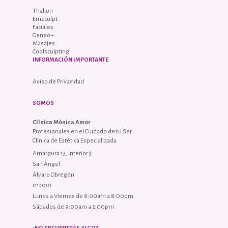
Thalion
Emsculpt
Faciales
Geneo+
Masajes
Coolsculpting
INFORMACIÓN IMPORTANTE
Aviso de Privacidad
SOMOS
Clínica Mónica Amor
Profesionales en el Cuidado de tu Ser
Clínica de Estética Especializada
Amargura 13, Interior 3
San Ángel
Álvaro Obregón
01000
Lunes a Viernes de 8:00am a 8:00pm
Sábados de 9:00am a 2:00pm