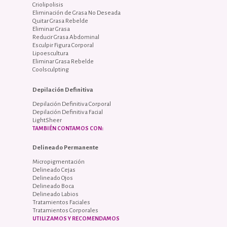
Criolipolisis
Eliminación de Grasa No Deseada
Quitar Grasa Rebelde
Eliminar Grasa
Reducir Grasa Abdominal
Esculpir Figura Corporal
Lipoescultura
Eliminar Grasa Rebelde
Coolsculpting
Depilación Definitiva
Depilación Definitiva Corporal
Depilación Definitiva Facial
LightSheer
TAMBIÉN CONTAMOS CON:
Delineado Permanente
Micropigmentación
Delineado Cejas
Delineado Ojos
Delineado Boca
Delineado Labios
Tratamientos Faciales
Tratamientos Corporales
UTILIZAMOS Y RECOMENDAMOS